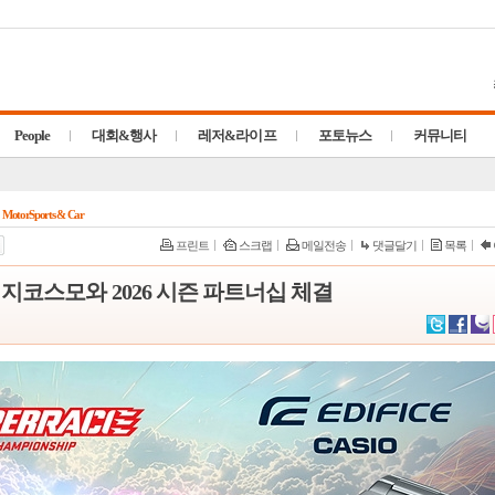
People
대회&행사
레저&라이프
포토뉴스
커뮤니티
MotorSports & Car
프린트
스크랩
메일전송
댓글달기
목록
지코스모와 2026 시즌 파트너십 체결