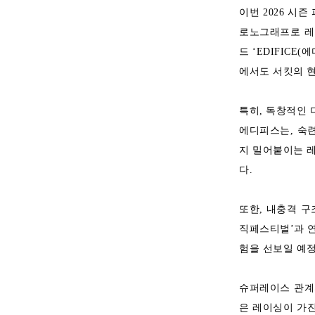
이번 2026 시
로노그래프로 레
드 ‘EDIFIC
에서도 서킷의 
특히, 독창적인
에디피스는, 숙
지 밀어붙이는 레
다.
또한, 내충격 구
직페스티벌’과 
험을 선보일 예정
슈퍼레이스 관계
은 레이싱이 가진