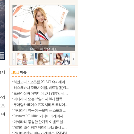
31.4℃
울릉도
34.9℃
수원
36.3℃
영월
35.0℃
충주
34.9℃
서산
유진의 수줍은 미소
29.3℃
울진
36.0℃
청주
35.3℃
대전
㈜지
HOT
!
이슈
31.7℃
추풍령
하만모터스포츠팀, 2018 CJ 슈퍼레이…
35.0℃
안동
허스크바나 모터사이클, 비트필렌(VI…
도전정신과 아이디어, 2세 경영인 세…
33.5℃
상주
타임
마세라티, 오는 16일까지 10개 항목 …
30.6℃
투어링카 레이스 TCR 시리즈 코리아…
포항
포츠
마세라티, 역동성 돋보이는 스포츠 …
34.0℃
하며
군산
Raceform RC 1/10 버기타이어 레이저…
마세라티, 풍성한 한가위 이벤트 실…
33.7℃
대구
페라리 초심담긴 페라리 F40, 출시 3…
36.5℃
전주
인제바퀴축제 미니카 레이스, KSF 4M…