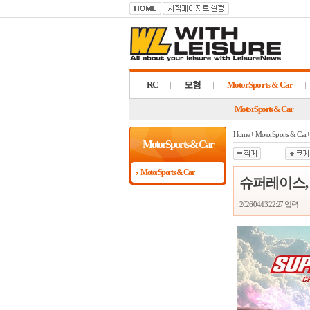
RC
모형
MotorSports & Car
MotorSports & Car
Home
MotorSports & Car
MotorSports & Car
MotorSports & Car
슈퍼레이스, 
2026/04/13 22:27
입력