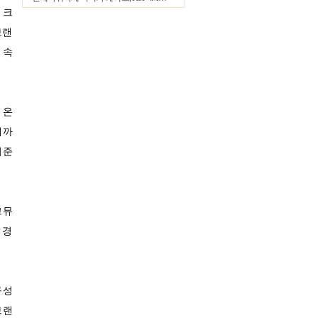
 크
32.2℃
울산
브랜
36.3℃
창원
 속
35.5℃
광주
35.4℃
부산
34.5℃
통영
 온
33.5℃
목포
계까
32.5℃
여수
여준
33.4℃
흑산도
35.6℃
완도
℃
고창
크뮤
34.3℃
순천
 경
35.6℃
홍성
33.1℃
서청주
구성
30.2℃
제주
브랜
34.3℃
고산