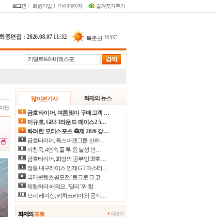
로그인
회원가입
마이페이지
즐겨찾기추가
최종편집 : 2026.08.07 11:32
|
34.5℃
북춘천
33.9℃
철원
33.9℃
동두천
34.7℃
파주
30.3℃
대관령
화제의 뉴스
많이본기사
이전
33.9℃
춘천
금호타이어, 여름맞이 구매고객 …
이규호, GB3 3라운드 레이스2 5…
31.9℃
백령도
화려한 모터스포츠 축제 2026 강…
30.3℃
북강릉
금호타이어, 폭스바겐그룹 산하 …
이창욱, 4연속 폴 투 윈 달성 인…
31.2℃
강릉
금호타이어, 희망의 공부방 39호…
정통 내구레이스 인제 GT 마스터…
30.8℃
동해
국제콘텐츠공모전 ‘토크토크 코…
34.7℃
서울
체험하며 배워요, ‘달리’와 함…
오네 레이싱, 카처코리아와 공식…
34.3℃
인천
35.4℃
원주
화제의
포토
더보기