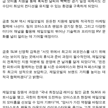
급 모터홈 지원을 통해 혹독한 날씨와 빡빡한 경기 일정 속에서도 선
수단이 최상의 컨디션을 유지할 수 있는 환경을 구축하게 되었다.
금호 SLM 역시 제일모빌의 든든한 지원에 발맞춰 적극적인 마케팅
협력에 나선다. 팀의 모터스포츠 팬덤과 경기장 현장, 그리고 다양한
미디어 채널을 활용해 제일모빌의 뛰어난 기술력과 프리미엄 RV 문
화를 널리 알리는 데 기여할 예정이다.
금호 SLM 신영학 감독은 “서킷 위에서 최고의 퍼포먼스를 내기 위해
서는 보이지 않는 곳에서의 휴식과 준비 과정이 필수적인데, 제일모빌
의 전폭적인 지원 덕분에 팀 운영에 큰 날개를 달게 되었다”며, “든든
한 파트너와 함께하는 만큼 올 시즌 슈퍼레이스와 현대 N 페스티벌 모
두 최고의 성적으로 보답하고, 제일모빌의 브랜드 가치를 높이는 데
적극 협력하겠다”고 밝혔다.
제일모빌 장원석 과장은 “국내 최정상급 레이싱 팀인 금호 SLM과 파
트너십을 맺고, 극한의 한계에 도전하는 모터스포츠 현장에 제일모빌
의 모터홈을 선보일 수 있어 기쁘다”며, “양사가 가진 역량을 바탕으로
모터스포츠 팬들과 아웃도어 라이프스타일을 즐기는 고객 모두에게