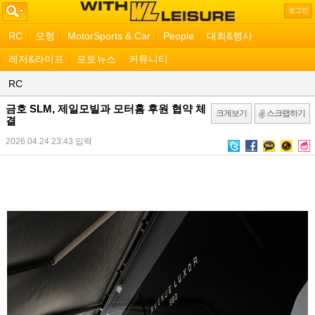
로그인
RC
모형
MotorSports & Car
People
대회&행사
레저&라이프
포토뉴스
커뮤니티
RC
금호 SLM, 제일모빌과 모터홈 후원 협약 체
크게보기
스크랩하기
결
2026.04.24 23:43
입력