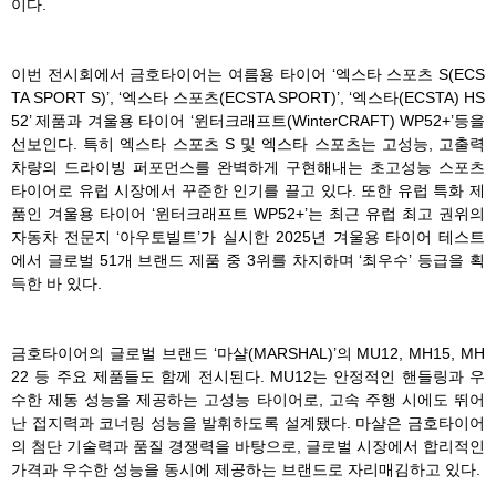
이다.
이번 전시회에서 금호타이어는 여름용 타이어 ‘엑스타 스포츠 S(ECS
TA SPORT S)’, ‘엑스타 스포츠(ECSTA SPORT)’, ‘엑스타(ECSTA) HS
52’ 제품과 겨울용 타이어 ‘윈터크래프트(WinterCRAFT) WP52+’등을
선보인다. 특히 엑스타 스포츠 S 및 엑스타 스포츠는 고성능, 고출력
차량의 드라이빙 퍼포먼스를 완벽하게 구현해내는 초고성능 스포츠
타이어로 유럽 시장에서 꾸준한 인기를 끌고 있다. 또한 유럽 특화 제
품인 겨울용 타이어 ‘윈터크래프트 WP52+’는 최근 유럽 최고 권위의
자동차 전문지 ‘아우토빌트’가 실시한 2025년 겨울용 타이어 테스트
에서 글로벌 51개 브랜드 제품 중 3위를 차지하며 ‘최우수’ 등급을 획
득한 바 있다.
금호타이어의 글로벌 브랜드 ‘마샬(MARSHAL)’의 MU12, MH15, MH
22 등 주요 제품들도 함께 전시된다. MU12는 안정적인 핸들링과 우
수한 제동 성능을 제공하는 고성능 타이어로, 고속 주행 시에도 뛰어
난 접지력과 코너링 성능을 발휘하도록 설계됐다. 마샬은 금호타이어
의 첨단 기술력과 품질 경쟁력을 바탕으로, 글로벌 시장에서 합리적인
가격과 우수한 성능을 동시에 제공하는 브랜드로 자리매김하고 있다.