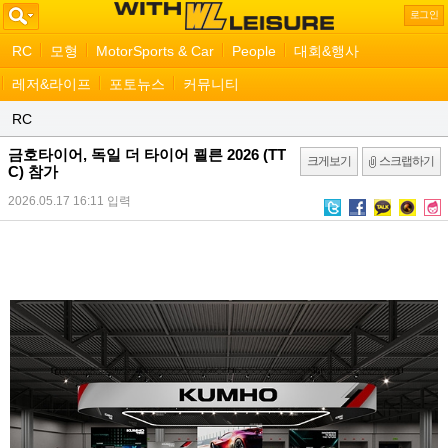
로그인
RC
모형
MotorSports & Car
People
대회&행사
레저&라이프
포토뉴스
커뮤니티
RC
금호타이어, 독일 더 타이어 쾰른 2026 (TT
크게보기
스크랩하기
C) 참가
2026.05.17 16:11
입력