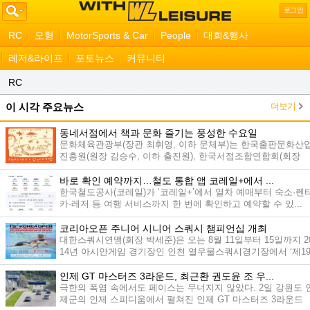
로그인
RC
모형
MotorSports & Car
People
대회&행사
레저&라이프
포토뉴스
커뮤니티
RC
더보기
이 시각 주요뉴스
동네서점에서 책과 문화 즐기는 풍성한 수요일
문화체육관광부(장관 최휘영, 이하 문체부)는 한국출판문화산
진흥원(원장 김승수, 이하 출진원), 한국서점조합연합회(회장
오...
바로 확인 예약까지…철도 통합 앱 코레일+에서 ...
한국철도공사(코레일)가 ‘코레일+’에서 열차 예매부터 숙소·렌
카·레저 등 여행 서비스까지 한 번에 확인하고 예약할 수 있...
코리아오픈 주니어 시니어 스쿼시 챔피언십 개최
대한스쿼시연맹(회장 박세준)은 오는 8월 11일부터 15일까지 2
14년 아시안게임 경기장인 인천 열우물스쿼시경기장에서 ‘제1
회...
인제 GT 마스터즈 3라운드, 최근환 권도윤 조 우...
극한의 폭염 속에서도 페이스는 무너지지 않았다. 2일 강원도 
제군의 인제 스피디움에서 펼쳐진 인제 GT 마스터즈 3라운드