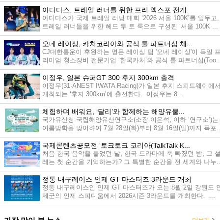
최...
아디다스, 트레일 러너를 위한 프리 엑스포 전개
아디다스가 국제 트레일 러닝 대회 ‘2026 서울 100K’를 앞두고,
트레일 러너들을 위한 헤드 투 토 룩으로 구성된 ‘서울 100K ...
오네 레이싱, 카처코리아와 공식 툴 파트너십 체...
CJ대한통운이 후원하는 명문 레이싱 팀 '오네 레이싱'이 독일 
리미엄 청소장비 전문기업 ‘한국카처’와 공식 툴 파트너십(Too..
이정우, 일본 슈퍼GT 300 후지 300km 출격
이정우(31·ANEST IWATA Racing)가 일본 후지 스피드웨이에
개최되는 ‘후지 300km’에 출전한다. 이정우는 8...
체험하며 배워요, ‘달리’와 함께하는 해양유물...
국가유산청 국립해양유산연구소(소장 이은석, 이하 ‘연구소’)는
여름방학을 맞이하여 7월 28일(화)부터 8월 16일(일)까지 목포..
국제콘텐츠공모전 ‘토크토크 코리아(TalkTalk K...
처음 한국 음악을 들었던 날, 한국 드라마에 푹 빠졌던 밤, 그 
레는 첫 순간을 기억하는가? 그 특별한 순간을 전 세계와 나누..
정통 내구레이스 인제 GT 마스터즈 3라운드 개최
정통 내구레이스인 인제 GT 마스터즈가 오는 8월 2일 강원도 
제군의 인제 스피디움에서 2026시즌 3라운드를 개최한다. ...