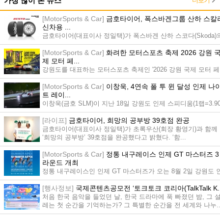
더보기
가장 많이 본 뉴스
[MotorSports & Car]
금호타이어, 폭스바겐그룹 산하 스칼
신차용 ...
금호타이어(대표이사 정일택)가 폭스바겐 산하 스코다(Skoda)
‘스칼라(Scala)’에 신차용 타이어(OE. Original Equipment)로 ...
[MotorSports & Car]
화려한 모터스포츠 축제 2026 강원 
제 모터 페...
강원도를 대표하는 모터스포츠 축제인 '2026 강원 국제 모터 페
스타'가 더욱 풍성해진 콘텐츠와 함께 한여름 밤의 서킷을 뜨겁
[MotorSports & Car]
이창욱, 4연속 폴 투 윈 달성 인제 나
게...
트 레이...
이창욱(금호 SLM)이 지난 18일 강원도 인제 스피디움(1랩=3.9
8km)에서 열린 '2026 강원 국제 모터 페스타'의 메인 이벤트인 '
[라이프]
금호타이어, 희망의 공부방 39호점 완공
0...
금호타이어(대표이사 정일택)가 초록우산(회장 황영기)과 함께
‘희망의 공부방’ 39호점을 완공했다고 밝혔다. ‘함...
[MotorSports & Car]
정통 내구레이스 인제 GT 마스터즈 3
라운드 개최
정통 내구레이스인 인제 GT 마스터즈가 오는 8월 2일 강원도 
제군의 인제 스피디움에서 2026시즌 3라운드를 개최한다. ...
[행사정보]
국제콘텐츠공모전 ‘토크토크 코리아(TalkTalk K..
처음 한국 음악을 들었던 날, 한국 드라마에 푹 빠졌던 밤, 그 
레는 첫 순간을 기억하는가? 그 특별한 순간을 전 세계와 나누..