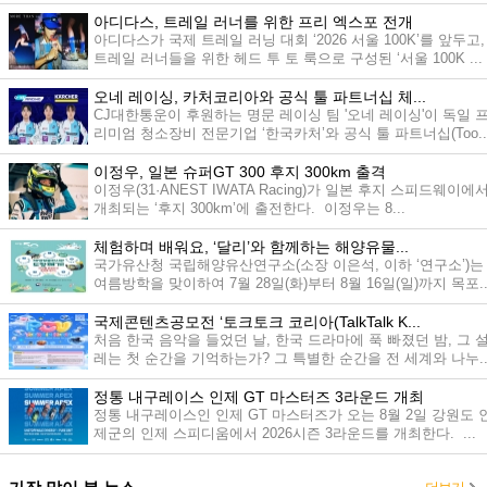
최...
아디다스, 트레일 러너를 위한 프리 엑스포 전개
아디다스가 국제 트레일 러닝 대회 ‘2026 서울 100K’를 앞두고,
트레일 러너들을 위한 헤드 투 토 룩으로 구성된 ‘서울 100K ...
오네 레이싱, 카처코리아와 공식 툴 파트너십 체...
CJ대한통운이 후원하는 명문 레이싱 팀 '오네 레이싱'이 독일 
리미엄 청소장비 전문기업 ‘한국카처’와 공식 툴 파트너십(Too..
이정우, 일본 슈퍼GT 300 후지 300km 출격
이정우(31·ANEST IWATA Racing)가 일본 후지 스피드웨이에
개최되는 ‘후지 300km’에 출전한다. 이정우는 8...
체험하며 배워요, ‘달리’와 함께하는 해양유물...
국가유산청 국립해양유산연구소(소장 이은석, 이하 ‘연구소’)는
여름방학을 맞이하여 7월 28일(화)부터 8월 16일(일)까지 목포..
국제콘텐츠공모전 ‘토크토크 코리아(TalkTalk K...
처음 한국 음악을 들었던 날, 한국 드라마에 푹 빠졌던 밤, 그 
레는 첫 순간을 기억하는가? 그 특별한 순간을 전 세계와 나누..
정통 내구레이스 인제 GT 마스터즈 3라운드 개최
정통 내구레이스인 인제 GT 마스터즈가 오는 8월 2일 강원도 
제군의 인제 스피디움에서 2026시즌 3라운드를 개최한다. ...