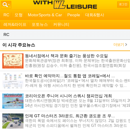
로그인
RC
모형
MotorSports & Car
People
대회&행사
레저&라이프
포토뉴스
커뮤니티
RC
더보기
이 시각 주요뉴스
동네서점에서 책과 문화 즐기는 풍성한 수요일
문화체육관광부(장관 최휘영, 이하 문체부)는 한국출판문화산
진흥원(원장 김승수, 이하 출진원), 한국서점조합연합회(회장
오...
바로 확인 예약까지…철도 통합 앱 코레일+에서 ...
한국철도공사(코레일)가 ‘코레일+’에서 열차 예매부터 숙소·렌
카·레저 등 여행 서비스까지 한 번에 확인하고 예약할 수 있...
코리아오픈 주니어 시니어 스쿼시 챔피언십 개최
대한스쿼시연맹(회장 박세준)은 오는 8월 11일부터 15일까지 2
14년 아시안게임 경기장인 인천 열우물스쿼시경기장에서 ‘제1
회...
인제 GT 마스터즈 3라운드, 최근환 권도윤 조 우...
극한의 폭염 속에서도 페이스는 무너지지 않았다. 2일 강원도 
제군의 인제 스피디움에서 펼쳐진 인제 GT 마스터즈 3라운드