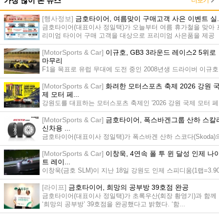
더보기
가장 많이 본 뉴스
[행사정보]
금호타이어, 여름맞이 구매고객 사은 이벤트 실..
금호타이어(대표이사 정일택)가 오늘부터 여름 휴가철을 맞아 
리미엄 타이어 구매 고객을 대상으로 프리미엄 사은품을 제공
하...
[MotorSports & Car]
이규호, GB3 3라운드 레이스2 5위로
마무리
F1을 목표로 유럽 무대에 도전 중인 2008년생 드라이버 이규호
(엘리트 모터스포츠)가 7월 4일과 5일(현지시간) 헝가리의 헝가
[MotorSports & Car]
화려한 모터스포츠 축제 2026 강원 
로...
제 모터 페...
강원도를 대표하는 모터스포츠 축제인 '2026 강원 국제 모터 페
스타'가 더욱 풍성해진 콘텐츠와 함께 한여름 밤의 서킷을 뜨겁
[MotorSports & Car]
금호타이어, 폭스바겐그룹 산하 스칼
게...
신차용 ...
금호타이어(대표이사 정일택)가 폭스바겐 산하 스코다(Skoda)
‘스칼라(Scala)’에 신차용 타이어(OE. Original Equipment)로 ...
[MotorSports & Car]
이창욱, 4연속 폴 투 윈 달성 인제 나
트 레이...
이창욱(금호 SLM)이 지난 18일 강원도 인제 스피디움(1랩=3.9
8km)에서 열린 '2026 강원 국제 모터 페스타'의 메인 이벤트인 '
[라이프]
금호타이어, 희망의 공부방 39호점 완공
0...
금호타이어(대표이사 정일택)가 초록우산(회장 황영기)과 함께
‘희망의 공부방’ 39호점을 완공했다고 밝혔다. ‘함...