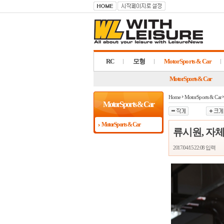
RC
모형
MotorSports & Car
MotorSports & Car
Home
MotorSports & Car
MotorSports & Car
MotorSports & Car
류시원, 자
2017/04/15 22:08
입력