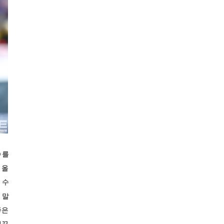
28.4℃
장흥
30.1℃
해남
29.9℃
고흥
29.4℃
의령군
28.5℃
함양군
29.3℃
광양시
29.8℃
진도군
24.5℃
봉화
24.0℃
영주
23.9℃
문경
수를
25.3℃
청송군
 올
23.8℃
영덕
 수
26.8℃
의성
 말
26.7℃
구미
좋은
26.4℃