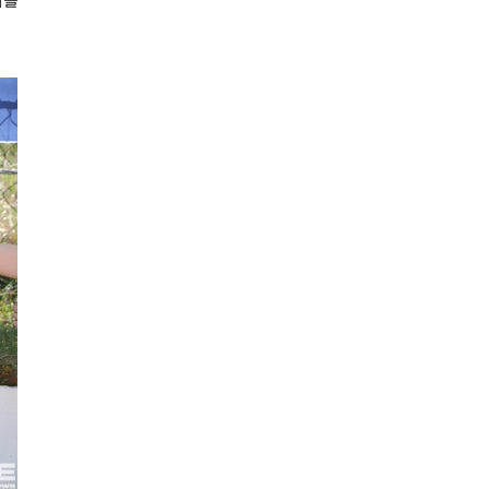
이끌
영천
25.5℃
경주시
27.9℃
거창
28.6℃
합천
29.9℃
밀양
28.8℃
산청
28.8℃
거제
29.9℃
남해
30.2℃
북부산
22.5℃
속초