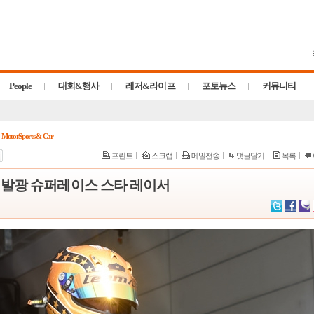
People
대회&행사
레저&라이프
포토뉴스
커뮤니티
MotorSports & Car
프린트
스크랩
메일전송
댓글달기
목록
체발광 슈퍼레이스 스타 레이서