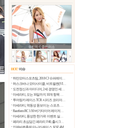
26.2℃
울릉도
28.6℃
수원
24.3℃
영월
26.1℃
충주
27.6℃
서산
유진의 수줍은 미소
23.1℃
울진
26.7℃
청주
27.5℃
대전
HOT
!
이슈
24.7℃
추풍령
하만모터스포츠팀, 2018 CJ 슈퍼레이…
26.8℃
안동
허스크바나 모터사이클, 비트필렌(VI…
도전정신과 아이디어, 2세 경영인 세…
25.5℃
상주
마세라티, 오는 16일까지 10개 항목 …
26.3℃
투어링카 레이스 TCR 시리즈 코리아…
포항
마세라티, 역동성 돋보이는 스포츠 …
27.6℃
군산
Raceform RC 1/10 버기타이어 레이저…
마세라티, 풍성한 한가위 이벤트 실…
27.5℃
대구
페라리 초심담긴 페라리 F40, 출시 3…
28.1℃
전주
인제바퀴축제 미니카 레이스, KSF 4M…