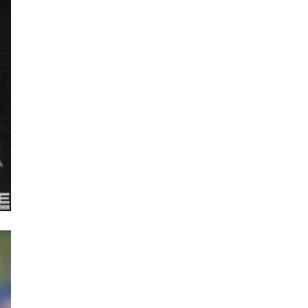
26.6℃
금산
25.3℃
세종
25.6℃
부안
25.1℃
임실
25.7℃
정읍
29.1℃
남원
27.4℃
장수
25.5℃
고창군
24.6℃
영광군
29.7℃
김해시
26.0℃
순창군
31.0℃
북창원
30.5℃
양산시
27.8℃
보성군
29.7℃
강진군