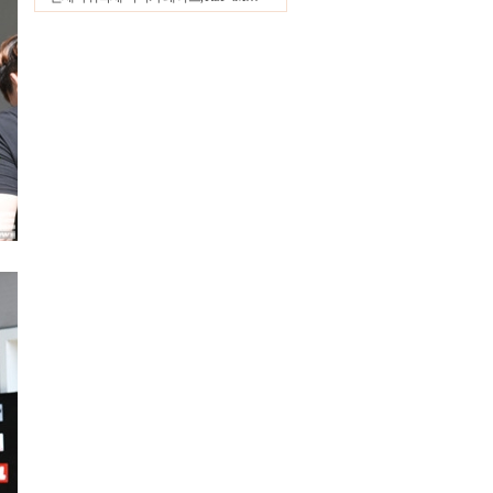
27.5℃
울산
30.5℃
창원
29.1℃
광주
29.2℃
부산
29.3℃
통영
30.4℃
목포
30.1℃
여수
28.7℃
흑산도
28.8℃
완도
℃
고창
28.1℃
순천
26.8℃
홍성
24.5℃
서청주
29.8℃
제주
30.1℃
고산