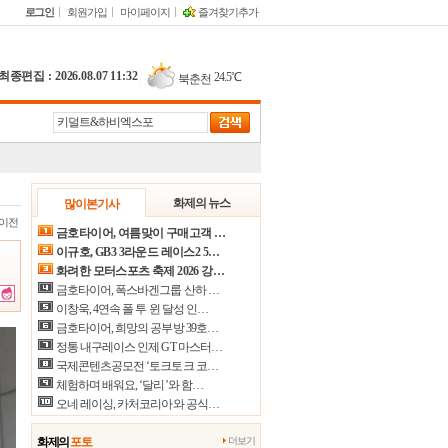
로그인
회원가입
마이페이지
즐겨찾기추가
최종편집 : 2026.08.07 11:32
|
24.5℃
북춘천
22.3℃
철원
24.4℃
동두천
23.7℃
파주
17.2℃
대관령
화제의 뉴스
많이본기사
이전
24.2℃
춘천
금호타이어, 여름맞이 구매고객 …
이규호, GB3 3라운드 레이스2 5…
26.8℃
백령도
화려한 모터스포츠 축제 2026 강…
22.2℃
북강릉
금호타이어, 폭스바겐그룹 산하 …
이창욱, 4연속 폴 투 윈 달성 인…
22.5℃
강릉
금호타이어, 희망의 공부방 39호…
정통 내구레이스 인제 GT 마스터…
22.3℃
동해
국제콘텐츠공모전 ‘토크토크 코…
28.0℃
서울
체험하며 배워요, ‘달리’와 함…
오네 레이싱, 카처코리아와 공식…
29.5℃
인천
25.9℃
원주
화제의
포토
더보기