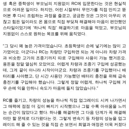
생 혹은 중학생이 부모님의 지원없이 RC에 입문한다는 것은 현실적
으로 어려운 일이다. 하지만, 어린 시절부터 무언가를 직접 만지고 뜯
어본 후 다시 조립하는 과정을 즐겼고, 궁금한 것은 그것이 아무리 귀
찮고 힘든 일이라도 온 몸으로 직접 부딪쳐 해결해야 마음이 편안했던
스타일이었기에 ‘하나씩 직접’ 해결하기로 마음을 먹었고, 부모님의
지원없이 스스로 원하는 목표를 위해 움직였다.
“그 당시 꽤 높은 가격이었습니다. 초등학생이 손에 넣기에는 많이 고
가였어요. 더군다나 RC는 차량만 구입하면 되는 게 아니라 차량 가격
과 비슷한 고가의 조종기까지 따로 구입해야 사용이 가능 했거든요.
용돈을 정말 열심히 모았어요. 어렵게 차량과 조종기 구입에 성공했는
데, 그게 끝이 아니라 시작이더군요. 차량과 조종기를 구입했더니 배
터리를 사야했고, 단 시간 사용만 가능했던 배터리 충전을 위해 급속
충전기를 구입해야 했습니다. 그렇게 정말 어렵게, 하나씩 구입해 겨
우 손에 익을 만하니 속도가 마음에 들지 않았습니다.”
RC를 즐기고, 차량의 성능을 하나씩 직접 업그레이드 시켜 나가면서
그 매력에 점점 더 깊이 빠지기 시작했으나 그럴 수록 아쉬움을 느끼
는 순간이 많았다고 했다. 하나를 해결하면 그 다음 단계가 꼭 해결해
야만 할 문제로 다가왔다는 것. 그렇게 변속기 등 차량의 성능을 업그
레이드 해 줄 수 있는 것을 직접 손 보면서 희열과 애정은 더욱 커졌다