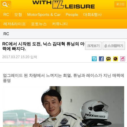
로그인
RC
모형
MotorSports & Car
People
대회&행사
레저&라이프
포토뉴스
커뮤니티
RC
RC에서 시작된 도전, 닉스 김대혁 튜닝의 마
크게보기
스크랩하기
력에 빠지다.
2017.03.27 15:20
입력
업그레이드 된 차량에서 느껴지는 희열, 튜닝과 레이스가 지닌 매력에
풍덩