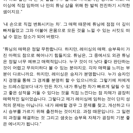
이싱에 직접 임하며 나 만의 튜닝 샵을 위해 한 발씩 전진하기 시작한
셈이지요.”
‘내 손으로 직접 변화시키는 차’. 그 매력 때문에 튜닝에 점점 더 깊이
빠져들었고 그와 더불어 온몸으로 모든 것을 느낄 수 있는 서킷도 떠
날 수 없는 장소가 되어 버렸다.
“튜닝의 매력은 정말 무한합니다. 하지만, 레이싱의 매력. 승부욕이 가
진 마력도 참으로 헤어나기 힘들지요. 튜닝은, 그 중에서도 외관 튜닝
은 정말 너무 예쁘고 매력적입니다. 누구 것이 더 낫다 좋다 판단하는
것이 어렵고 무의미하다 볼 수 있는 분야지요. 각자 매력을 느끼는 부
분이 다르니까요. 하지만, 레이싱은 승자가 분명합니다. 누가 승자인
지 경쟁을 통해 그 경계를 분명히 할 수 있으니까요. 그렇기에 저에게
는 드레스업보다 내가 만든 차가, 내가 튜닝한 차가 빠르게 달릴 수 있
고 좋은 성적을 거둘 수 있다는 것을 직접 느낀다는 점 자체가 굉장히
매력적인 일이었습니다. 그렇다고 제가 레이싱에 임하는 것이 단지 성
적의 문제는 아닙니다. 내가 패배할 경우 그 문제를 찾고, 개선하고 다
시 승부를 가르기 위해 출전하는 것이지요. 과정 때문입니다. 그 일련
의 과정을 해결하는 것 그리고 샘솟는 승부욕 자체가 굉장히 기분 좋
은 에너지가 됩니다.”